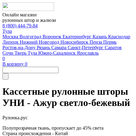
Онлайн магазин
рулонных штор и жалюзи
8 (800) 444-79-84
Тула
Москва
Волгоград
Воронеж
Екатеринбург
Казань
Краснодар
Липецк
Нижний Новгород
Новосибирск
Пенза
Пермь
Ростов-на-Дону
Рязань
Самара
Санкт-Петербург
Саратов
Сочи
Тверь
Тула
Южно-Сахалинск
Ярославль
0
В корзину
0
Кассетные рулонные шторы
УНИ - Ажур светло-бежевый
Рулонка.рус
Полупрозрачная ткань, пропускает до 45% света
Страна происхождения - Китай