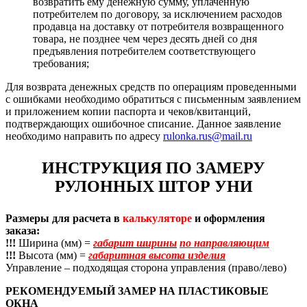
возвратить ему денежную сумму, уплаченную
потребителем по договору, за исключением расходов
продавца на доставку от потребителя возвращенного
товара, не позднее чем через десять дней со дня
предъявления потребителем соответствующего
требования;
Для возврата денежных средств по операциям проведенными
с ошибками необходимо обратиться с письменным заявлением
и приложением копии паспорта и чеков/квитанций,
подтверждающих ошибочное списание. Данное заявление
необходимо направить по адресу
rulonka.rus@mail.ru
ИНСТРУКЦИЯ ПО ЗАМЕРУ
РУЛОННЫХ ШТОР УНИ
Размеры для расчета в
калькуляторе
и оформления
заказа:
!!!
Ширина (мм) =
габарит ширины
по направляющим
!!!
Высота (мм) =
габаритная высота изделия
Управление – подходящая сторона управления (право/лево)
РЕКОМЕНДУЕМЫЙ ЗАМЕР НА ПЛАСТИКОВЫЕ
ОКНА