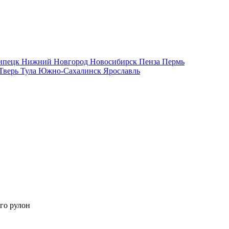
ипецк
Нижний Новгород
Новосибирск
Пенза
Пермь
Тверь
Тула
Южно-Сахалинск
Ярославль
го рулон