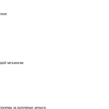
ение
щий механизм
проемы за разумные деньги.